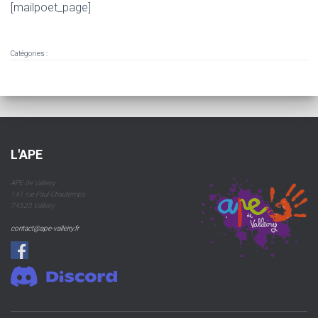
T
[mailpoet_page]
I
O
N
Catégories :
L'APE
APE de Valleiry
141 rue Paul-Chautemps
74520 Valleiry
contact@ape-valleiry.fr