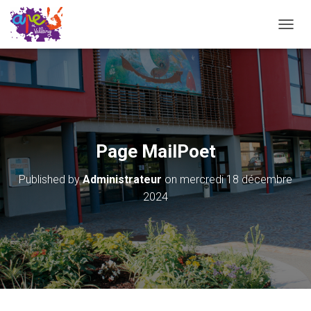
O
U
V
R
I
R
/
F
E
Page MailPoet
R
M
Published by
Administrateur
on
mercredi 18 décembre
E
R
2024
L
A
N
A
V
I
G
A