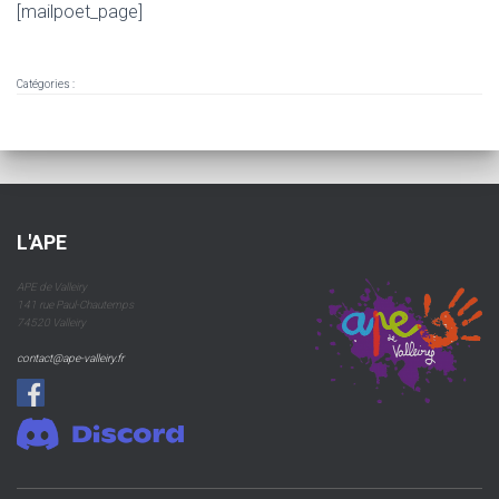
T
[mailpoet_page]
I
O
N
Catégories :
L'APE
APE de Valleiry
141 rue Paul-Chautemps
74520 Valleiry
contact@ape-valleiry.fr